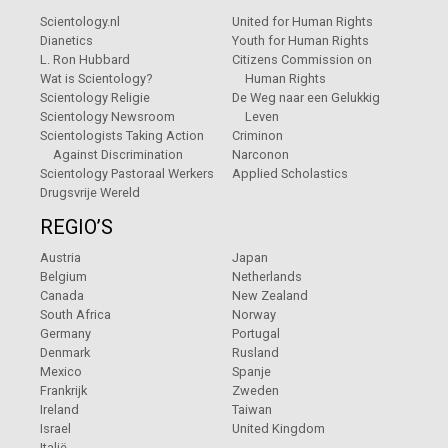
Scientology.nl
United for Human Rights
Dianetics
Youth for Human Rights
L. Ron Hubbard
Citizens Commission on
Wat is Scientology?
Human Rights
Scientology Religie
De Weg naar een Gelukkig
Scientology Newsroom
Leven
Scientologists Taking Action
Criminon
Against Discrimination
Narconon
Scientology Pastoraal Werkers
Applied Scholastics
Drugsvrije Wereld
REGIO’S
Austria
Japan
Belgium
Netherlands
Canada
New Zealand
South Africa
Norway
Germany
Portugal
Denmark
Rusland
Mexico
Spanje
Frankrijk
Zweden
Ireland
Taiwan
Israel
United Kingdom
Italië