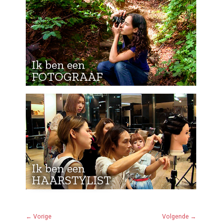
Ik ben een
FOTOGRAAF
Ik ben een
HAARSTYLIST
← Vorige
Volgende →