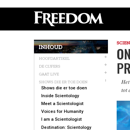
SCIE
INHOUD
ON
HOOFDARTIKEL
PR
DE CIJFERS
GAAT LIVE
Het
SHOWS DIE ER TOE DOEN
Shows die er toe doen
tot
Inside Scientology
Meet a Scientologist
Voices for Humanity
I am a Scientologist
Destination: Scientology