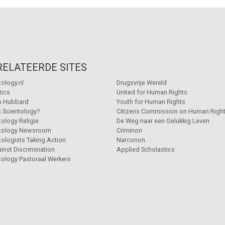
RELATEERDE SITES
tology.nl
Drugsvrije Wereld
tics
United for Human Rights
n Hubbard
Youth for Human Rights
s Scientology?
Citizens Commission on Human Righ
tology Religie
De Weg naar een Gelukkig Leven
ntology Newsroom
Criminon
tologists Taking Action
Narconon
inst Discrimination
Applied Scholastics
tology Pastoraal Werkers