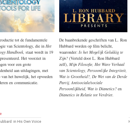
troductie tot de fundamentele
De baanbrekende geschriften van L. Ron
ogie van Scientology, die in
Het
Hubbard worden op film belicht,
logy Handboek,
staat wordt in 19
waaronder:
Is het Mogelijk Gelukkig te
presenteerd. Het voorziet in
Zijn?
(Verteld door L. Ron Hubbard
ngen voor een grote
zelf),
Mijn Filosofie,
Het Ware Verhaal
idenheid aan uitdagingen, met
van Scientology,
Persoonlijke Integriteit,
p van het huwelijk, het opvoeden
Wat is Grootheid?,
De Wet van de Derde
deren en communicatie.
Partij,
Antisociale/sociale
Persoonlijkheid,
Wat is Dianetics?
en
Dianetics in Relatie tot Verdriet
.
e
Hubbard: in His Own Voice