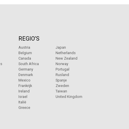
REGIO’S
Austria
Japan
Belgium
Netherlands
Canada
New Zealand
ts
South Africa
Norway
Germany
Portugal
Denmark
Rusland
Mexico
Spanje
Frankrijk
Zweden
Ireland
Taiwan
Israel
United Kingdom
Italië
Greece