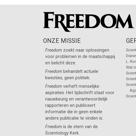
ONZE MISSIE
GE
Freedom
zoekt naar oplossingen
Scien
Diane
voor problemen in de maatschappij
L. Ro
en belicht deze.
Wat i
Freedom
behandelt actuele
Scien
kwesties, geen politiek.
Scie
Scien
Freedom
verheft menselijke
Aga
aspiraties. Het tijdschrift staat voor
Scien
nauwkeurig en verantwoordelijk
rapporteren en publiceert
informatie die in geen enkele
andere publicatie te vinden is.
Freedom
is de stem van de
Scientology Kerk
.