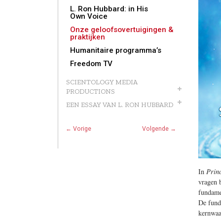
L. Ron Hubbard: in His
Own Voice
Onze geloofs­overtuigingen &
praktijken
Humanitaire programma’s
Freedom TV
SCIENTOLOGY MEDIA
PRODUCTIONS
EEN ESSAY VAN L. RON HUBBARD
← Vorige
Volgende →
In
Princ
vragen 
fundame
De fund
kernwaa