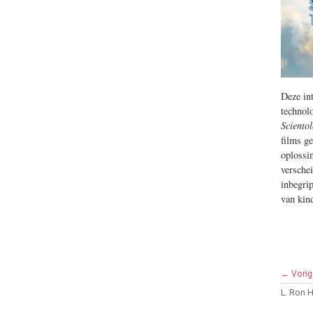
Deze in
technol
Sciento
films ge
oplossi
versche
inbegri
van kin
← Vorig
L. Ron 