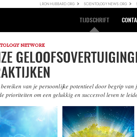
L RON HUBBARD.ORG
SCIENTOLOGY NEWS.ORG
TIJDSCHRIFT
CONTA
NTOLOGY NETWORK
ZE GELOOFS­OVERTUIGING
AKTIJKEN
 bereiken van je persoonlijke potentieel door begrip van j
 de prioriteiten om een gelukkig en succesvol leven te leid