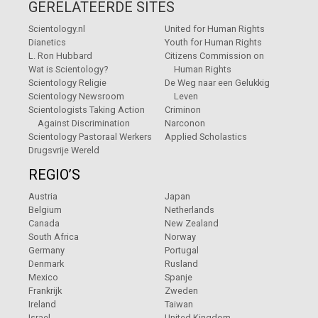
GERELATEERDE SITES
Scientology.nl
United for Human Rights
Dianetics
Youth for Human Rights
L. Ron Hubbard
Citizens Commission on
Wat is Scientology?
Human Rights
Scientology Religie
De Weg naar een Gelukkig
Scientology Newsroom
Leven
Scientologists Taking Action
Criminon
Against Discrimination
Narconon
Scientology Pastoraal Werkers
Applied Scholastics
Drugsvrije Wereld
REGIO’S
Austria
Japan
Belgium
Netherlands
Canada
New Zealand
South Africa
Norway
Germany
Portugal
Denmark
Rusland
Mexico
Spanje
Frankrijk
Zweden
Ireland
Taiwan
Israel
United Kingdom